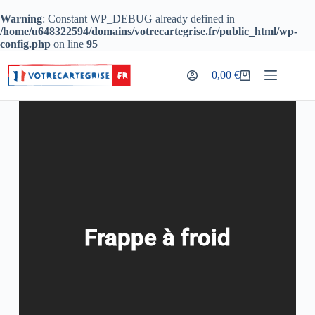
Warning
: Constant WP_DEBUG already defined in
/home/u648322594/domains/votrecartegrise.fr/public_html/wp-
config.php
on line
95
Frappe à froid
0,00
€
Frappe à froid